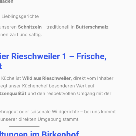
uladen
e Lieblingsgerichte
 unseren
Schnitzeln
– traditionell in
Butterschmalz
nen zart und saftig.
er Rieschweiler 1 – Frische,
t
 Küche ist
Wild aus Rieschweiler
, direkt vom Inhaber
r legt unser Küchenchef besonderen Wert auf
itzenqualität
und den respektvollen Umgang mit der
ehragout oder saisonale Wildgerichte – bei uns kommt
us unserer direkten Umgebung stammt.
ltungen im Birkenhof