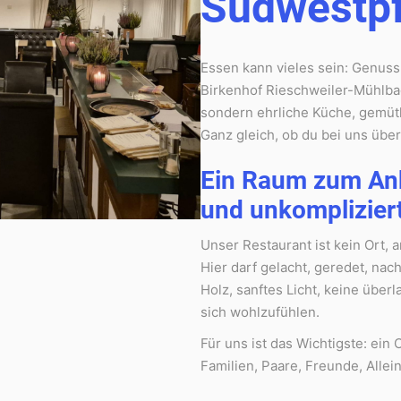
Südwestpf
Essen kann vieles sein: Genuss
Birkenhof Rieschweiler-Mühlba
sondern ehrliche Küche, gemüt
Ganz gleich, ob du bei uns übe
Ein Raum zum An
und unkomplizier
Unser Restaurant ist kein Ort, 
Hier darf gelacht, geredet, nac
Holz, sanftes Licht, keine über
sich wohlzufühlen.
Für uns ist das Wichtigste: ei
Familien, Paare, Freunde, Allei