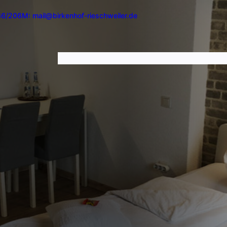
36/206
M: mail@birkenhof-rieschweiler.de
DER BIRKENHOF
URLAUB
KONTAKT & ANFAHR