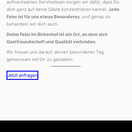
aufmerksamen Serviceteam sorgen wir dafür, dass Du
dich ganz auf deine Gäste konzentrieren kannst.
Jede
Feier ist für uns etwas Besonderes
, und genau so
behandeln wir dich auch.
Deine Feier im Birkenhof ist ein Ort, an dem sich
Gastfreundschaft und Qualität verbinden.
Wir freuen uns darauf, deinen besonderen Tag
gemeinsam mit Dir zu gestalten.
Jetzt anfragen